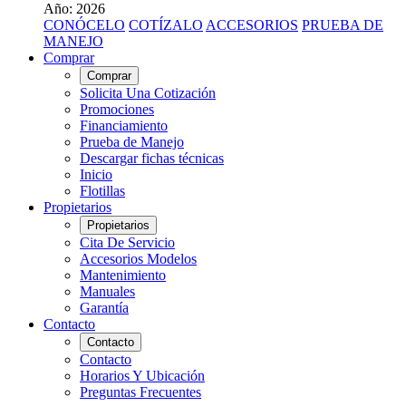
Año: 2026
CONÓCELO
COTÍZALO
ACCESORIOS
PRUEBA DE
MANEJO
Comprar
Comprar
Solicita Una Cotización
Promociones
Financiamiento
Prueba de Manejo
Descargar fichas técnicas
Inicio
Flotillas
Propietarios
Propietarios
Cita De Servicio
Accesorios Modelos
Mantenimiento
Manuales
Garantía
Contacto
Contacto
Contacto
Horarios Y Ubicación
Preguntas Frecuentes