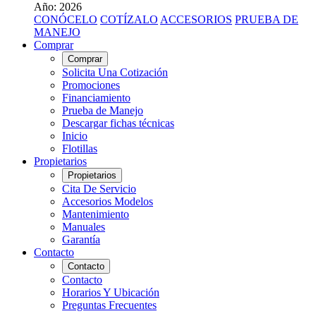
Año: 2026
CONÓCELO
COTÍZALO
ACCESORIOS
PRUEBA DE
MANEJO
Comprar
Comprar
Solicita Una Cotización
Promociones
Financiamiento
Prueba de Manejo
Descargar fichas técnicas
Inicio
Flotillas
Propietarios
Propietarios
Cita De Servicio
Accesorios Modelos
Mantenimiento
Manuales
Garantía
Contacto
Contacto
Contacto
Horarios Y Ubicación
Preguntas Frecuentes