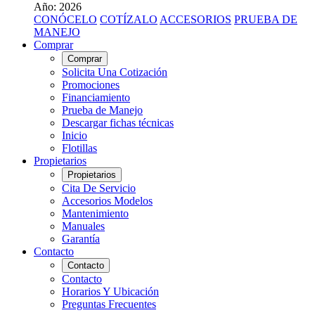
Año: 2026
CONÓCELO
COTÍZALO
ACCESORIOS
PRUEBA DE
MANEJO
Comprar
Comprar
Solicita Una Cotización
Promociones
Financiamiento
Prueba de Manejo
Descargar fichas técnicas
Inicio
Flotillas
Propietarios
Propietarios
Cita De Servicio
Accesorios Modelos
Mantenimiento
Manuales
Garantía
Contacto
Contacto
Contacto
Horarios Y Ubicación
Preguntas Frecuentes