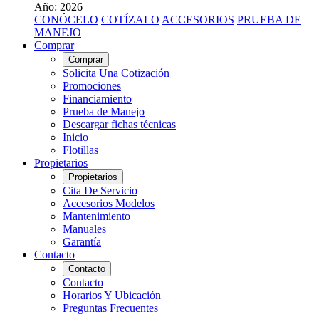
Año: 2026
CONÓCELO
COTÍZALO
ACCESORIOS
PRUEBA DE
MANEJO
Comprar
Comprar
Solicita Una Cotización
Promociones
Financiamiento
Prueba de Manejo
Descargar fichas técnicas
Inicio
Flotillas
Propietarios
Propietarios
Cita De Servicio
Accesorios Modelos
Mantenimiento
Manuales
Garantía
Contacto
Contacto
Contacto
Horarios Y Ubicación
Preguntas Frecuentes