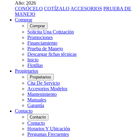
Año: 2026
CONÓCELO
COTÍZALO
ACCESORIOS
PRUEBA DE
MANEJO
Comprar
Comprar
Solicita Una Cotización
Promociones
Financiamiento
Prueba de Manejo
Descargar fichas técnicas
Inicio
Flotillas
Propietarios
Propietarios
Cita De Servicio
Accesorios Modelos
Mantenimiento
Manuales
Garantía
Contacto
Contacto
Contacto
Horarios Y Ubicación
Preguntas Frecuentes