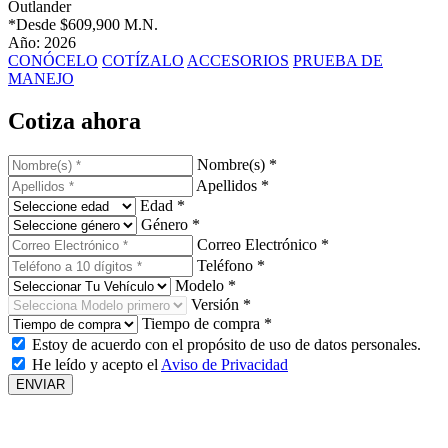
Outlander
*Desde
$609,900 M.N.
Año: 2026
CONÓCELO
COTÍZALO
ACCESORIOS
PRUEBA DE
MANEJO
Cotiza ahora
Nombre(s) *
Apellidos *
Edad *
Género *
Correo Electrónico *
Teléfono *
Modelo *
Versión *
Tiempo de compra *
Estoy de acuerdo con el propósito de uso de datos personales.
He leído y acepto el
Aviso de Privacidad