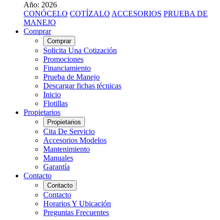
Año: 2026
CONÓCELO
COTÍZALO
ACCESORIOS
PRUEBA DE
MANEJO
Comprar
Comprar
Solicita Una Cotización
Promociones
Financiamiento
Prueba de Manejo
Descargar fichas técnicas
Inicio
Flotillas
Propietarios
Propietarios
Cita De Servicio
Accesorios Modelos
Mantenimiento
Manuales
Garantía
Contacto
Contacto
Contacto
Horarios Y Ubicación
Preguntas Frecuentes