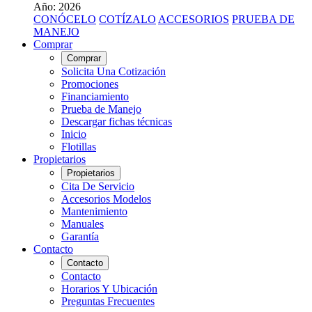
Año: 2026
CONÓCELO
COTÍZALO
ACCESORIOS
PRUEBA DE
MANEJO
Comprar
Comprar
Solicita Una Cotización
Promociones
Financiamiento
Prueba de Manejo
Descargar fichas técnicas
Inicio
Flotillas
Propietarios
Propietarios
Cita De Servicio
Accesorios Modelos
Mantenimiento
Manuales
Garantía
Contacto
Contacto
Contacto
Horarios Y Ubicación
Preguntas Frecuentes