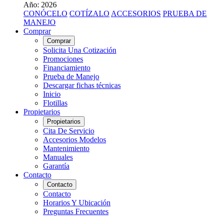
Año: 2026
CONÓCELO
COTÍZALO
ACCESORIOS
PRUEBA DE
MANEJO
Comprar
Comprar
Solicita Una Cotización
Promociones
Financiamiento
Prueba de Manejo
Descargar fichas técnicas
Inicio
Flotillas
Propietarios
Propietarios
Cita De Servicio
Accesorios Modelos
Mantenimiento
Manuales
Garantía
Contacto
Contacto
Contacto
Horarios Y Ubicación
Preguntas Frecuentes