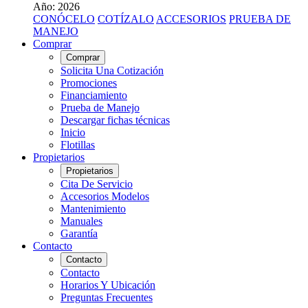
Año: 2026
CONÓCELO
COTÍZALO
ACCESORIOS
PRUEBA DE
MANEJO
Comprar
Comprar
Solicita Una Cotización
Promociones
Financiamiento
Prueba de Manejo
Descargar fichas técnicas
Inicio
Flotillas
Propietarios
Propietarios
Cita De Servicio
Accesorios Modelos
Mantenimiento
Manuales
Garantía
Contacto
Contacto
Contacto
Horarios Y Ubicación
Preguntas Frecuentes