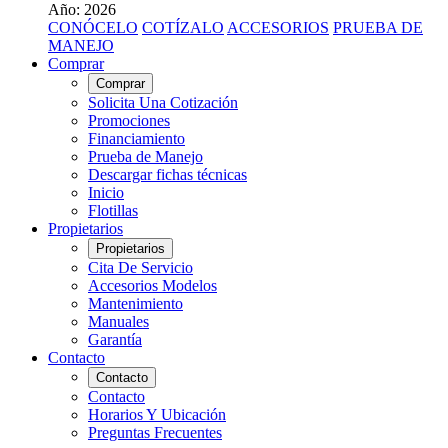
Año: 2026
CONÓCELO
COTÍZALO
ACCESORIOS
PRUEBA DE
MANEJO
Comprar
Comprar
Solicita Una Cotización
Promociones
Financiamiento
Prueba de Manejo
Descargar fichas técnicas
Inicio
Flotillas
Propietarios
Propietarios
Cita De Servicio
Accesorios Modelos
Mantenimiento
Manuales
Garantía
Contacto
Contacto
Contacto
Horarios Y Ubicación
Preguntas Frecuentes