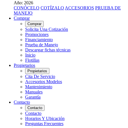
Año: 2026
CONÓCELO
COTÍZALO
ACCESORIOS
PRUEBA DE
MANEJO
Comprar
Comprar
Solicita Una Cotización
Promociones
Financiamiento
Prueba de Manejo
Descargar fichas técnicas
Inicio
Flotillas
Propietarios
Propietarios
Cita De Servicio
Accesorios Modelos
Mantenimiento
Manuales
Garantía
Contacto
Contacto
Contacto
Horarios Y Ubicación
Preguntas Frecuentes