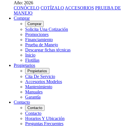
Año: 2026
CONÓCELO
COTÍZALO
ACCESORIOS
PRUEBA DE
MANEJO
Comprar
Comprar
Solicita Una Cotización
Promociones
Financiamiento
Prueba de Manejo
Descargar fichas técnicas
Inicio
Flotillas
Propietarios
Propietarios
Cita De Servicio
Accesorios Modelos
Mantenimiento
Manuales
Garantía
Contacto
Contacto
Contacto
Horarios Y Ubicación
Preguntas Frecuentes